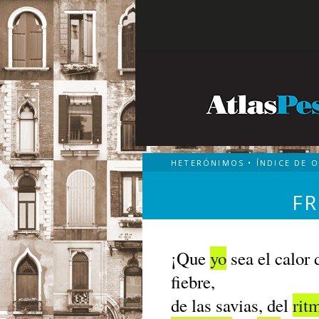
HETERÓNIMOS
•
ÍNDICE DE 
F
¡Que
yo
sea el calor 
fiebre,
de las savias, del
rit