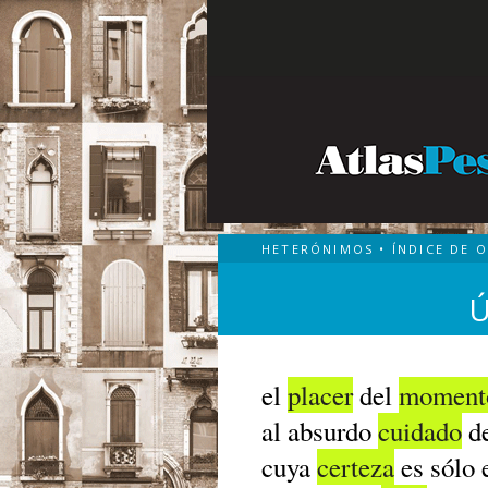
HETERÓNIMOS
•
ÍNDICE DE 
el
placer
del
moment
al absurdo
cuidado
d
cuya
certeza
es sólo 