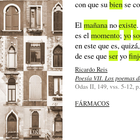
con que su
bien
se co
El
mañana
no
existe
.
es el
momento
;
yo
so
en este que es, quizá
de ese que
ser
yo
finj
Ricardo Reis
Poesí­a VII. Los poemas d
Odas II, 149, vss. 5-12, p
FÁRMACOS