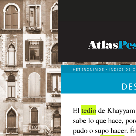
HETERÓNIMOS
•
ÍNDICE DE 
DE
El
tedio
de Khayyam n
sabe lo que hace, por
pudo o supo hacer. És