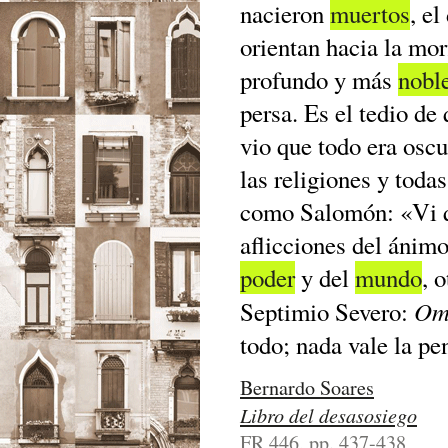
nacieron
muertos
, e
orientan hacia la mor
profundo y más
nobl
persa. Es el tedio de
vio que todo era oscu
las religiones y toda
como Salomón: «Vi q
aflicciones del ánim
poder
y del
mundo
, 
Omn
Septimio Severo:
todo; nada vale la pe
Bernardo Soares
Libro del desasosiego
FR 446, pp. 437-438