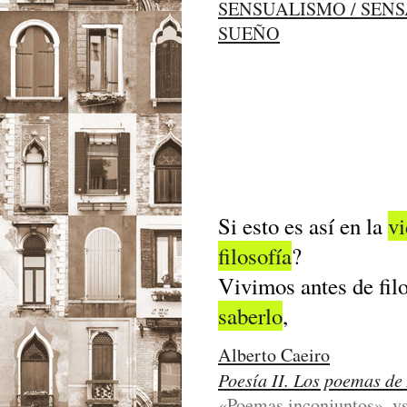
SENSUALISMO / SEN
SUEÑO
Si esto es así en la
vi
filosofía
?
Vivimos antes de fil
saberlo
,
Alberto Caeiro
Poesía II. Los poemas de
«Poemas inconjuntos», vs