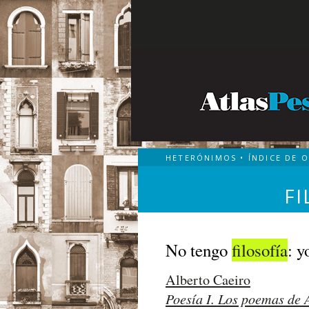
HETERÓNIMOS
•
ÍNDICE DE 
FI
No tengo
filosofía
: y
Alberto Caeiro
Poesía I. Los poemas de 