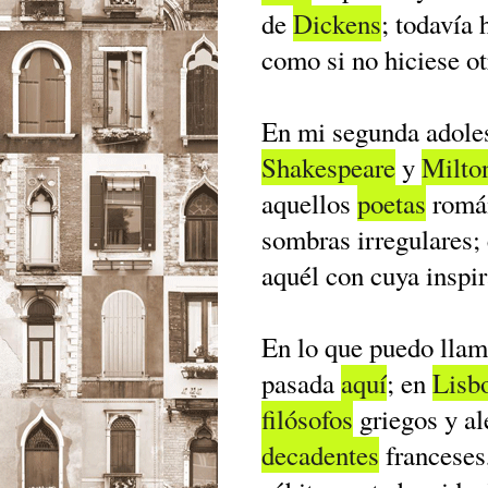
de
Dickens
; todavía 
como si no hiciese o
En mi segunda adole
Shakespeare
y
Milto
aquellos
poetas
román
sombras irregulares; 
aquél con cuya inspi
En lo que puedo llam
pasada
aquí
; en
Lisb
filósofos
griegos y al
decadentes
franceses