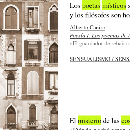
Los
poetas
místicos
y los filósofos son 
Alberto Caeiro
Poesía I. Los poemas de 
«El guardador de rebaños
SENSUALISMO / SEN
El
misterio
de las
co
¿Dónde podrá estar, 