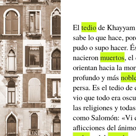
El
tedio
de Khayyam n
sabe lo que hace, por
pudo o supo hacer. És
nacieron
muertos
, e
orientan hacia la mor
profundo y más
nobl
persa. Es el tedio de
vio que todo era oscu
las religiones y toda
como Salomón: «Vi q
aflicciones del ánim