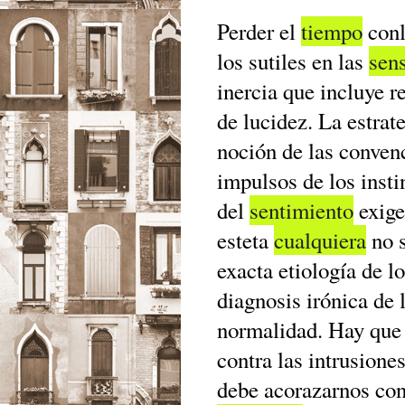
Perder el
tiempo
conl
los sutiles en las
sen
inercia que incluye r
de lucidez. La estrat
noción de las convenc
impulsos de los insti
del
sentimiento
exige
esteta
cualquiera
no s
exacta etiología de l
diagnosis irónica de 
normalidad. Hay que 
contra las intrusione
debe acorazarnos cont