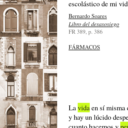
escolástico de mi vid
Bernardo Soares
Libro del desasosiego
FR 389, p. 386
FÁRMACOS
La
vida
en sí misma e
y hay un lúcido despe
cuanto hacemos y
pe