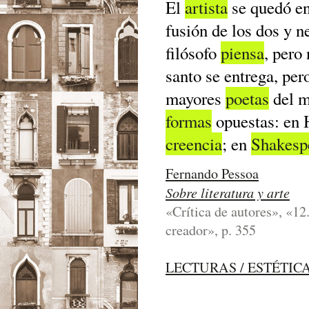
El
artista
se quedó en
fusión de los dos y 
filósofo
piensa
, pero
santo se entrega, per
mayores
poetas
del m
formas
opuestas: en 
creencia
; en
Shakesp
Fernando Pessoa
Sobre literatura y arte
«Crítica de autores», «12.
creador», p. 355
LECTURAS / ESTÉTIC