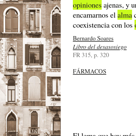
opiniones
ajenas, y u
encamarnos el
alma
c
coexistencia con los
Bernardo Soares
Libro del desasosiego
FR 315, p. 320
FÁRMACOS
El lema que hoy más 