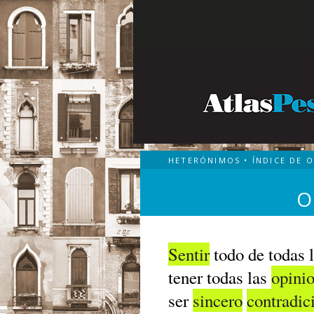
HETERÓNIMOS
•
ÍNDICE DE 
O
Sentir
todo de todas 
tener todas las
opini
ser
sincero
contradic