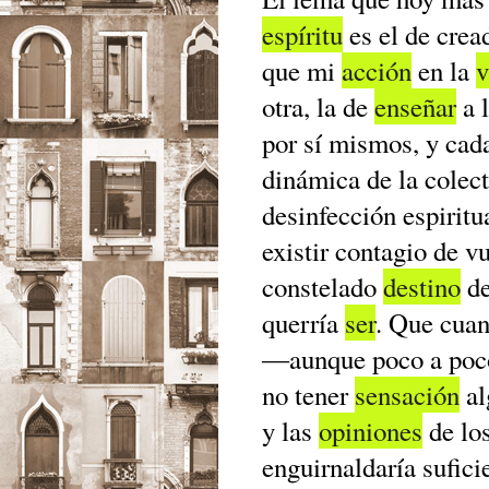
espíritu
es el de crea
que mi
acción
en la
v
otra, la de
enseñar
a 
por sí mismos, y cad
dinámica de la colec
desinfección espiritu
existir contagio de 
constelado
destino
de
querría
ser
. Que cua
―aunque poco a poco
no tener
sensación
al
y las
opiniones
de lo
enguirnaldaría sufic