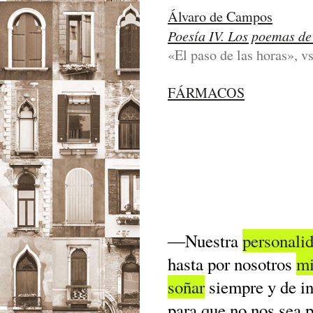
Álvaro de Campos
Poesía IV. Los poemas d
«El paso de las horas», vs
FÁRMACOS
―Nuestra
personali
hasta por nosotros
m
soñar
siempre y de in
para que no nos sea 