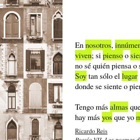
En
nosotros
,
innúme
viven
; si
pienso
o
sie
no sé quién piensa o 
Soy
tan sólo el
lugar
donde se siente o pie
Tengo más
almas
que
hay más
yos
que yo
Ricardo Reis
Poesí­a VII. Los poemas d