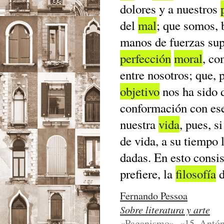
dolores y a nuestros
del
mal
; que somos, b
manos de fuerzas su
perfección
moral
, c
entre nosotros; que, 
objetivo
nos ha sido 
conformación con ese
nuestra
vida
, pues, s
de vida, a su tiempo 
dadas. En esto consist
prefiere, la
filosofía
d
Fernando Pessoa
Sobre literatura y arte
«Paganismo», «15. Antón