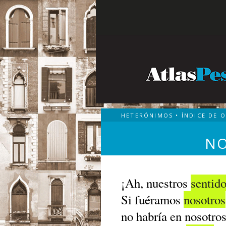
HETERÓNIMOS
•
ÍNDICE DE 
NO
¡Ah, nuestros
sentid
Si fuéramos
nosotros
no habría en nosotro