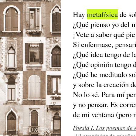
Hay
metafísica
de so
¿Qué pienso yo del 
¡Vete a saber qué pi
Si enfermase, pensarí
¿Qué idea tengo de l
¿Qué opinión tengo d
¿Qué he meditado s
y sobre la creación 
No lo sé. Para mí pen
y no pensar. Es corre
de mi ventana (pero n
Poesía I. Los poemas de 
«El guardador de rebaños»