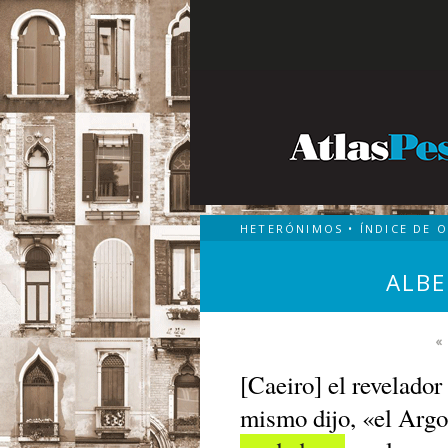
HETERÓNIMOS
•
ÍNDICE DE 
ALBE
«
[Caeiro] el revelador
mismo dijo, «el Argo