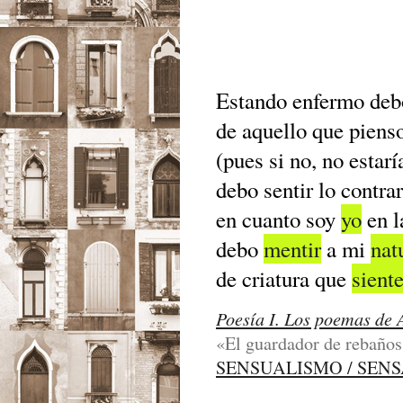
Estando enfermo de
de aquello que piens
(pues si no, no estar
debo sentir lo contrar
en cuanto soy
yo
en l
debo
mentir
a mi
nat
de criatura que
sient
Poesía I. Los poemas de 
«El guardador de rebaños»
SENSUALISMO / SEN