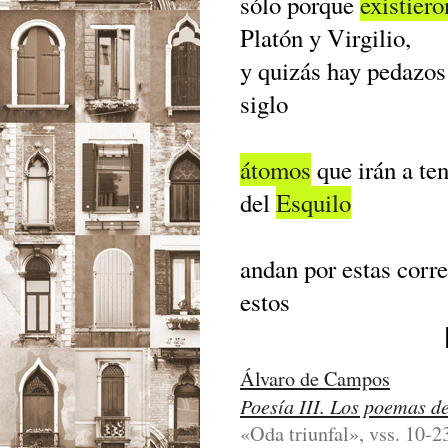
sólo porque
existiero
Platón y Virgilio,
y quizás hay pedazo
siglo
átomos
que irán a ten
del
Esquilo
andan por estas corr
estos
Álvaro de Campos
Poesía III. Los poemas d
«Oda triunfal», vss. 10-23