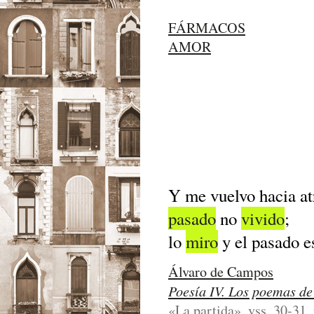
FÁRMACOS
AMOR
Y me vuelvo hacia at
pasado
no
vivido
;
lo
miro
y el pasado 
Álvaro de Campos
Poesía IV. Los poemas d
«La partida», vss. 30-31,