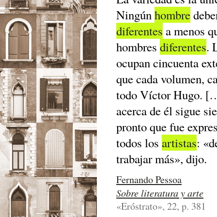
Ningún
hombre
deber
diferentes
a menos q
hombres
diferentes
. 
ocupan cincuenta ext
que cada volumen, c
todo Víctor Hugo. [
acerca de él sigue si
pronto que fue expres
todos los
artistas
: «d
trabajar más», dijo.
Fernando Pessoa
Sobre literatura y arte
«Eróstrato», 22, p. 381