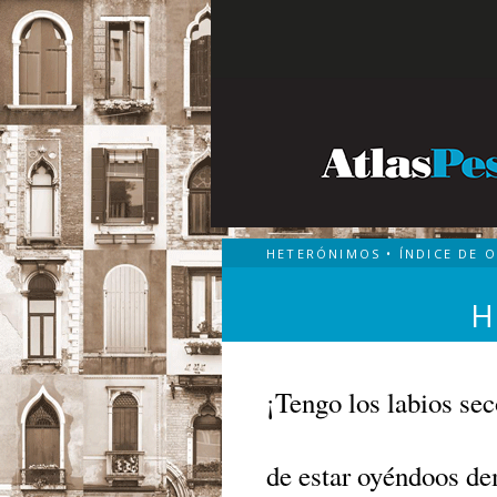
HETERÓNIMOS
•
ÍNDICE DE 
H
¡Tengo los labios se
de estar oyéndoos de