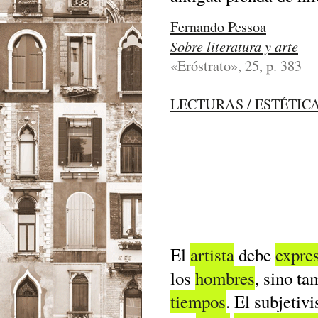
Fernando Pessoa
Sobre literatura y arte
«Eróstrato», 25, p. 383
LECTURAS / ESTÉTIC
El
artista
debe
expre
los
hombres
, sino ta
tiempos
. El subjetiv