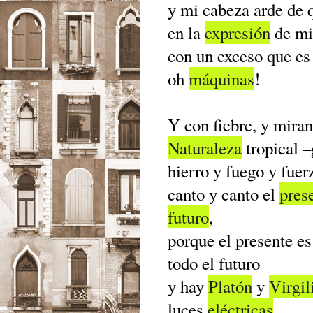
y mi cabeza arde de 
en la
expresión
de m
con un exceso que es
oh
máquinas
!
Y con fiebre, y mira
Naturaleza
tropical 
hierro y fuego y fuer
canto y canto el
pres
futuro
,
porque el presente e
todo el futuro
y hay
Platón
y
Virgil
luces
eléctricas