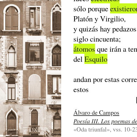
sólo porque
existiero
Platón y Virgilio,
y quizás hay pedazo
siglo cincuenta;
átomos
que irán a ten
del
Esquilo
andan por estas corr
estos
Álvaro de Campos
Poesía III. Los poemas d
«Oda triunfal», vss. 10-23