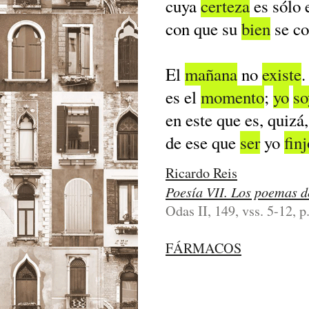
cuya
certeza
es sólo 
con que su
bien
se co
El
mañana
no
existe
.
es el
momento
;
yo
so
en este que es, quizá
de ese que
ser
yo
finj
Ricardo Reis
Poesí­a VII. Los poemas d
Odas II, 149, vss. 5-12, p
FÁRMACOS