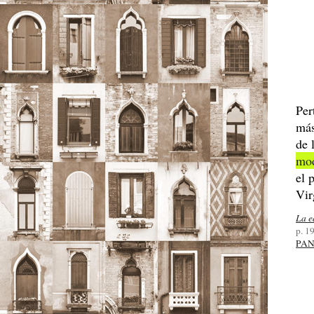
Per
má
de 
mo
el 
Vir
La e
p. 1
PAN