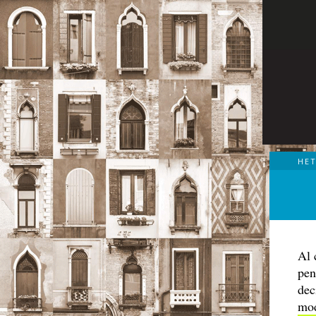
HE
Al 
pen
dec
mod