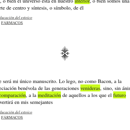
, o bien el universo está en nuestro
interior
, o bien somos una
rte de centro y síntesis, o símbolo, de él
ducación del estoico
4
FÁRMACOS
e será mi único manuscrito. Lo lego, no como Bacon, a la
eciación benévola de las generaciones
venideras
, sino, sin án
comparación
, a la
meditación
de aquellos a los que el
futuro
vertirá en mis semejantes
ducación del estoico
2
FÁRMACOS