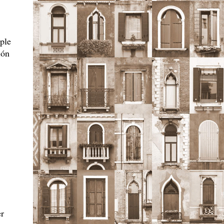
ple
ión
er