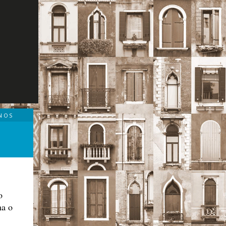
NOS
o
ma o