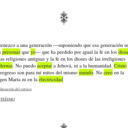
tenezco a una generación ―suponiendo que esa generación s
s
personas
que
yo
― que ha perdido por igual la fe en los
dios
las religiones antiguas y la fe en los dioses de las irreligiones
dernas
. No puedo
aceptar
a Jehová, ni a la humanidad.
Cristo
progreso son para mí mitos del mismo
mundo
. No
creo
en la
gen María ni en la
electricidad
ducación del estoico
9
TEÍSMO