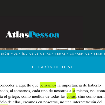
TERÓNIMOS
•
ÍNDICE DE OBRAS
•
TEMAS
•
CONCEPTOS
•
TÉRMI
EL BARÓN DE TEIVE
conceder a aquello que
pensamos
la importancia de haberlo
sado, al tomarnos, cada uno de nosotros a
sí
mismo, no, com
ía el griego, como medida de todas las
cosas
, sino como nor
elo de ellas, creamos en nosotros, no una interpretación del