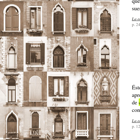
que
sue
La e
p. 2
Ést
apr
de
con
La e
p. 1