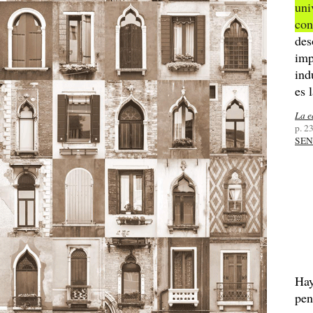
uni
co
des
imp
ind
es 
La e
p. 2
SEN
Hay
pen