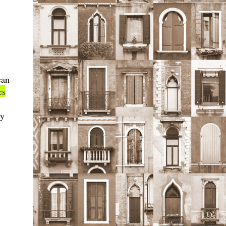
ean
es
y