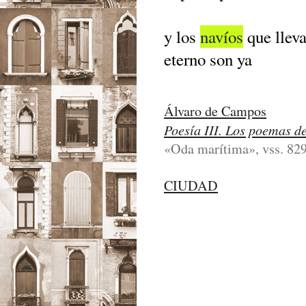
y los
navíos
que llev
eterno son ya
Álvaro de Campos
Poesía III. Los poemas d
«Oda marítima», vss. 829
CIUDAD