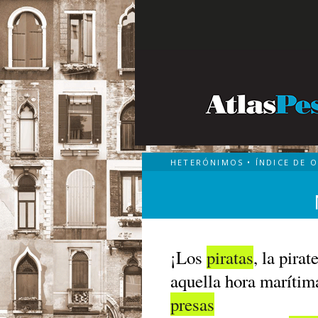
HETERÓNIMOS
•
ÍNDICE DE 
¡Los
piratas
, la pirat
aquella hora marítima
presas