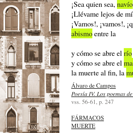
¡Sea quien sea,
navío
¡Llévame lejos de mí
¡Vamos!, ¡vamos!, ¡q
abismo
entre la
y cómo se abre el
río
y cómo se abre el
ma
la muerte al fin, la
mu
Álvaro de Campos
Poesía IV. Los poemas d
vss. 56-61, p. 247
FÁRMACOS
MUERTE