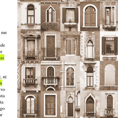
― me
nde
de
as
, ni
ón
ivo
sta
ta
ago
ar