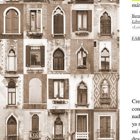
má
Bern
Libr
«Los
FÁ
Cr
con
na
ya 
mí 
des