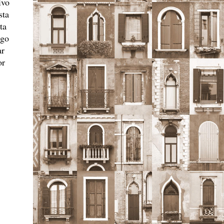
ivo
sta
ta
ago
ar
or