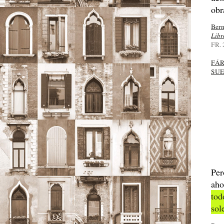
obr
Bern
Libr
FR. 
FÁ
SU
Per
aho
tod
sol