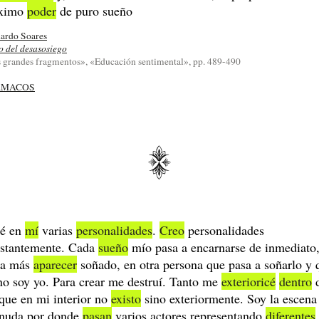
ximo
poder
de puro sueño
ardo Soares
o del desasosiego
 grandes fragmentos», «Educación sentimental», pp. 489-490
RMACOS
eé en
mí
varias
personalidades
.
Creo
personalidades
stantemente. Cada
sueño
mío pasa a encarnarse de inmediato
da más
aparecer
soñado, en otra persona que pasa a soñarlo y 
no soy yo. Para crear me destruí. Tanto me
exterioricé
dentro
que en mi interior no
existo
sino exteriormente. Soy la escena
nuda por donde
pasan
varios actores representando
diferentes