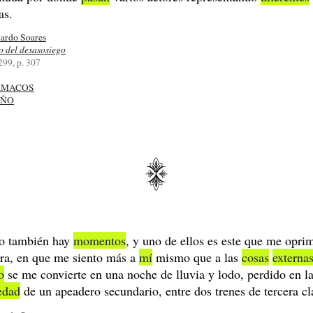
as.
ardo Soares
o del desasosiego
299, p. 307
RMACOS
EÑO
o también hay
momentos
, y uno de ellos es este que me opri
ra, en que me siento más a
mí
mismo que a las
cosas
externa
o
se me convierte en una noche de lluvia y lodo, perdido en l
edad
de un apeadero secundario, entre dos trenes de tercera cl