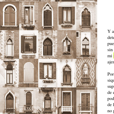
Y a
det
pue
sin
mi
aje
Por
siq
sup
de 
pod
de 
no 