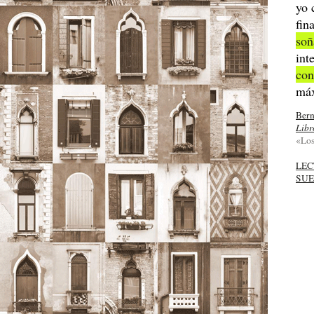
yo 
fin
so
int
con
má
Bern
Libr
«Los
LEC
SU