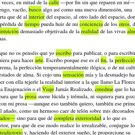
 veces, en mitad de la
calle
―por fin sin que reparen en mí
engo, vacilo,
busco
algo así como una nueva dimensión, una
rta que dé al
interior
del espacio, al otro lado del espacio, do
 pérdida de
tiempo
pueda huir de mi
conciencia
de los
otros
, 
intuición
demasiado objetivada de la
realidad
de las vivas
alm
nas.
que no os penséis que yo
escribo
para publicar, o para escribir
uiera para hacer
arte
. Escribo porque ese es el
fin
, la
perfecci
rema, la perfección temperamentalmente ilógica, o de mi cult
estados de alma. Si cojo una
sensación
mía y la desmadejo ha
er con ella tejerle la realidad interior a la que llamo La Flores
la Enajenación o el
Viaje
Jamás Realizado,
creedme
que lo h
para que la
prosa
suene lúcida y trémula, ni siquiera para goz
con mi prosa ―aunque eso también quiero, también ese prim
al añado, como un hermoso caer de telón sobre mis decorados
ñados―
sino para que dé
completa
exterioridad
a lo que es
erior, para que de ese modo realice lo irrealizable, conjugue lo
tradictorio
y, haciendo del exterior sueño, le proporcione su