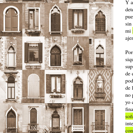
Y a
det
pue
sin
mi
aje
Por
siq
sup
de 
pod
de 
no 
yo 
fin
so
int
con