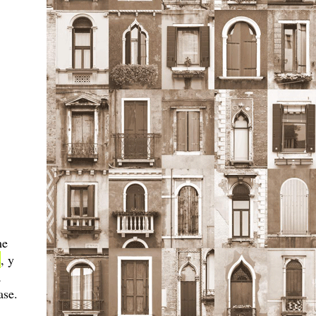
me
s
, y
a
ase.