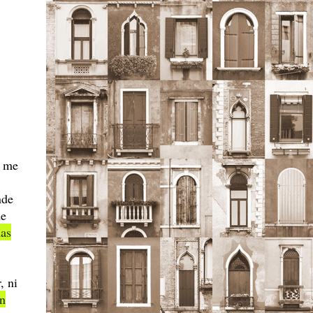
― me
nde
de
as
, ni
ón