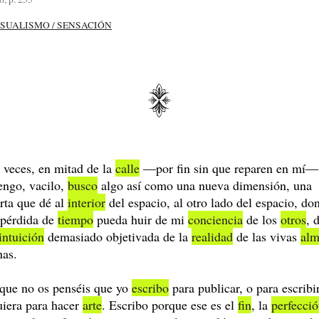
SUALISMO / SENSACIÓN
 veces, en mitad de la
calle
―por fin sin que reparen en mí
engo, vacilo,
busco
algo así como una nueva dimensión, una
rta que dé al
interior
del espacio, al otro lado del espacio, do
 pérdida de
tiempo
pueda huir de mi
conciencia
de los
otros
, 
intuición
demasiado objetivada de la
realidad
de las vivas
alm
nas.
que no os penséis que yo
escribo
para publicar, o para escribir
uiera para hacer
arte
. Escribo porque ese es el
fin
, la
perfecci