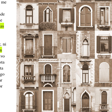
― me
nde
de
as
, ni
ón
ivo
sta
ta
ago
ar
or