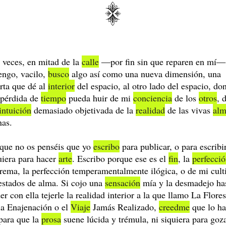
 veces, en mitad de la
calle
―por fin sin que reparen en mí
engo, vacilo,
busco
algo así como una nueva dimensión, una
rta que dé al
interior
del espacio, al otro lado del espacio, do
 pérdida de
tiempo
pueda huir de mi
conciencia
de los
otros
, 
intuición
demasiado objetivada de la
realidad
de las vivas
alm
nas.
que no os penséis que yo
escribo
para publicar, o para escribir
uiera para hacer
arte
. Escribo porque ese es el
fin
, la
perfecci
rema, la perfección temperamentalmente ilógica, o de mi cult
estados de alma. Si cojo una
sensación
mía y la desmadejo ha
er con ella tejerle la realidad interior a la que llamo La Flores
la Enajenación o el
Viaje
Jamás Realizado,
creedme
que lo h
para que la
prosa
suene lúcida y trémula, ni siquiera para goz