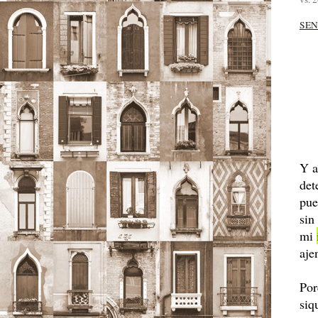
SEN
Y a
det
pue
sin
mi
aje
Por
siq