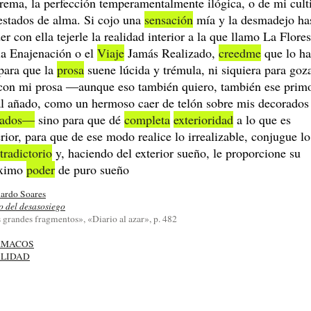
rema, la perfección temperamentalmente ilógica, o de mi cult
estados de alma. Si cojo una
sensación
mía y la desmadejo ha
er con ella tejerle la realidad interior a la que llamo La Flores
la Enajenación o el
Viaje
Jamás Realizado,
creedme
que lo h
para que la
prosa
suene lúcida y trémula, ni siquiera para goz
con mi prosa ―aunque eso también quiero, también ese prim
al añado, como un hermoso caer de telón sobre mis decorados
ñados―
sino para que dé
completa
exterioridad
a lo que es
erior, para que de ese modo realice lo irrealizable, conjugue lo
tradictorio
y, haciendo del exterior sueño, le proporcione su
ximo
poder
de puro sueño
ardo Soares
o del desasosiego
 grandes fragmentos», «Diario al azar», p. 482
RMACOS
LIDAD