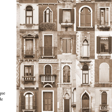
,
que
de