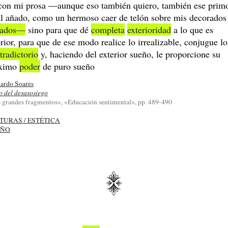
con mi prosa ―aunque eso también quiero, también ese prim
al añado, como un hermoso caer de telón sobre mis decorados
ñados―
sino para que dé
completa
exterioridad
a lo que es
erior, para que de ese modo realice lo irrealizable, conjugue lo
tradictorio
y, haciendo del exterior sueño, le proporcione su
ximo
poder
de puro sueño
ardo Soares
o del desasosiego
 grandes fragmentos», «Educación sentimental», pp. 489-490
TURAS / ESTÉTICA
EÑO