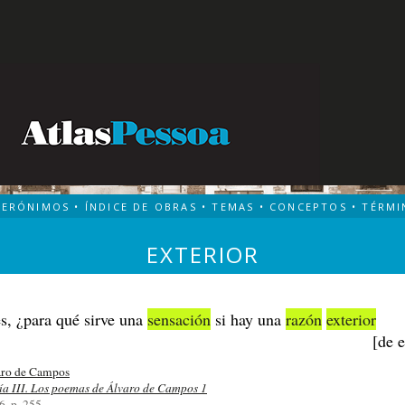
TERÓNIMOS
•
ÍNDICE DE OBRAS
•
TEMAS
•
CONCEPTOS
•
TÉRMI
EXTERIOR
s, ¿para qué sirve una
sensación
si hay una
razón
exterior
[de e
ro de Campos
ía III. Los poemas de Álvaro de Campos 1
6, p. 255