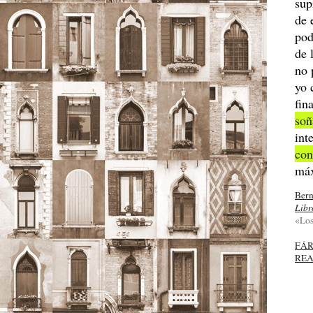
sup
de 
pod
de 
no 
yo 
fin
so
int
con
má
Bern
Libr
«Los
FÁ
REA