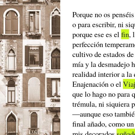
Porque no os penséi
o para escribir, ni si
porque ese es el
fin
, 
perfección temperame
cultivo de estados de
mía y la desmadejo ha
realidad interior a la
Enajenación o el
Via
que lo hago no para 
trémula, ni siquiera 
―aunque eso también
final añado, como un
mis decorados
soña