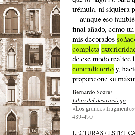
trémula, ni siquiera 
―aunque eso también
final añado, como un
mis decorados
soña
completa
exteriorida
de ese modo realice l
contradictorio
y, haci
proporcione su máx
Bernardo Soares
Libro del desasosiego
«Los grandes fragmentos»
489-490
LECTURAS / ESTÉTIC