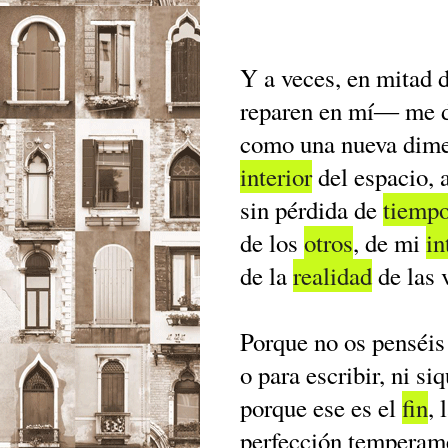
Y a veces, en mitad 
reparen en mí― me d
como una nueva dimen
interior
del espacio, a
sin pérdida de
tiemp
de los
otros
, de mi
in
de la
realidad
de las 
Porque no os penséi
o para escribir, ni si
porque ese es el
fin
, 
perfección temperame