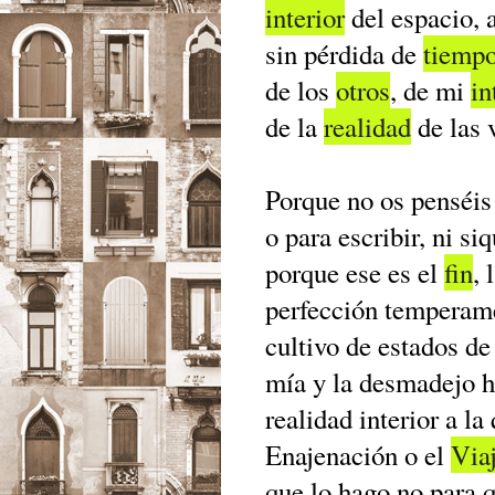
interior
del espacio, a
sin pérdida de
tiemp
de los
otros
, de mi
in
de la
realidad
de las 
Porque no os penséi
o para escribir, ni si
porque ese es el
fin
, 
perfección temperame
cultivo de estados de
mía y la desmadejo ha
realidad interior a la
Enajenación o el
Via
que lo hago no para 