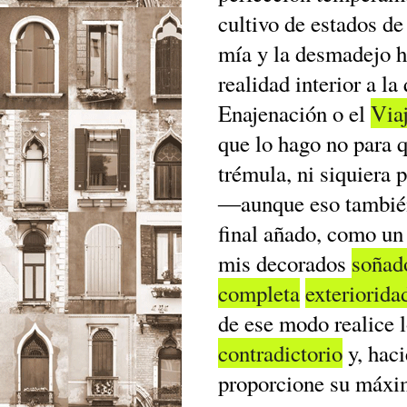
cultivo de estados de
mía y la desmadejo ha
realidad interior a la
Enajenación o el
Via
que lo hago no para 
trémula, ni siquiera 
―aunque eso también
final añado, como un
mis decorados
soña
completa
exteriorida
de ese modo realice l
contradictorio
y, haci
proporcione su máx