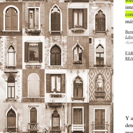
int
con
má
Bern
Libr
«Los
FÁ
REA
Y a
det
pue