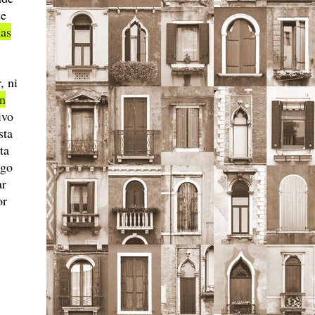
de
as
, ni
ón
ivo
sta
ta
ago
ar
or