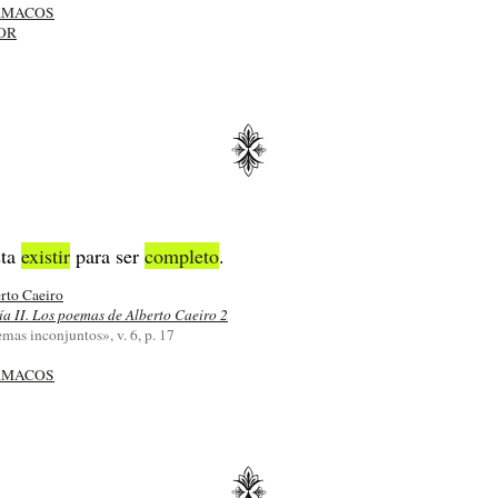
RMACOS
OR
sta
existir
para ser
completo
.
rto Caeiro
ía II. Los poemas de Alberto Caeiro 2
mas inconjuntos», v. 6, p. 17
RMACOS