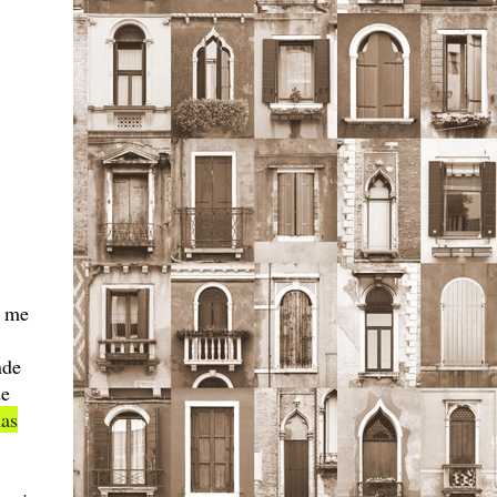
― me
nde
de
as