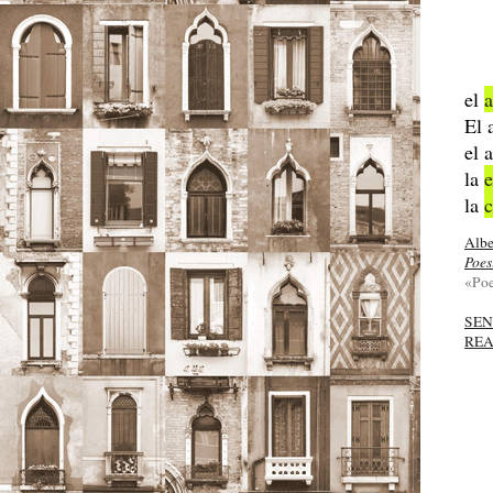
el
El 
el 
la
e
la
Albe
Poes
«Poe
SEN
REA