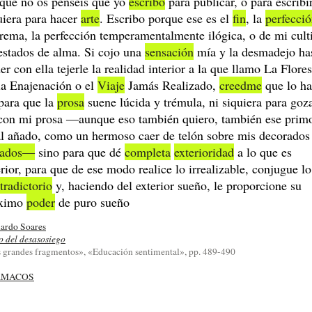
que no os penséis que yo
escribo
para publicar, o para escribir
uiera para hacer
arte
. Escribo porque ese es el
fin
, la
perfecci
rema, la perfección temperamentalmente ilógica, o de mi cult
estados de alma. Si cojo una
sensación
mía y la desmadejo ha
er con ella tejerle la realidad interior a la que llamo La Flores
la Enajenación o el
Viaje
Jamás Realizado,
creedme
que lo h
para que la
prosa
suene lúcida y trémula, ni siquiera para goz
con mi prosa ―aunque eso también quiero, también ese prim
al añado, como un hermoso caer de telón sobre mis decorados
ñados―
sino para que dé
completa
exterioridad
a lo que es
erior, para que de ese modo realice lo irrealizable, conjugue lo
tradictorio
y, haciendo del exterior sueño, le proporcione su
ximo
poder
de puro sueño
ardo Soares
o del desasosiego
 grandes fragmentos», «Educación sentimental», pp. 489-490
RMACOS