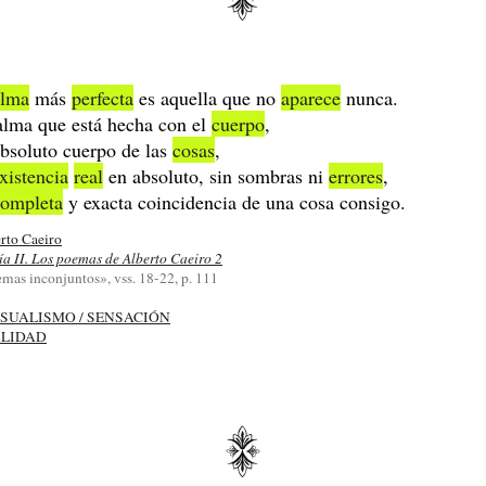
alma
más
perfecta
es aquella que no
aparece
nunca.
alma que está hecha con el
cuerpo
,
absoluto cuerpo de las
cosas
,
xistencia
real
en absoluto, sin sombras ni
errores
,
completa
y exacta coincidencia de una cosa consigo.
rto Caeiro
ía II. Los poemas de Alberto Caeiro 2
mas inconjuntos», vss. 18-22, p. 111
SUALISMO / SENSACIÓN
LIDAD