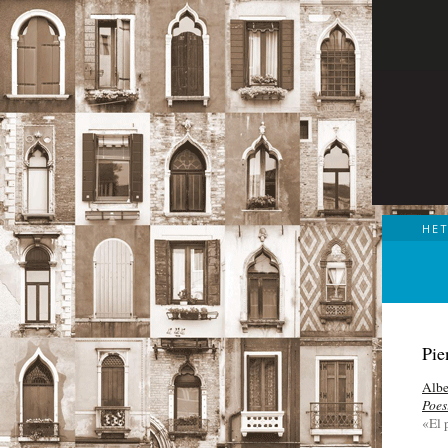
HE
Pie
Albe
Poes
«El 