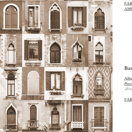
FÁ
AM
Ba
Albe
Poes
«Poe
FÁ