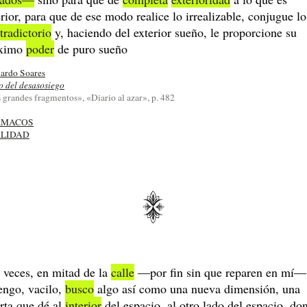
erior, para que de ese modo realice lo irrealizable, conjugue lo
tradictorio
y, haciendo del exterior sueño, le proporcione su
ximo
poder
de puro sueño
ardo Soares
o del desasosiego
 grandes fragmentos», «Diario al azar», p. 482
RMACOS
LIDAD
 veces, en mitad de la
calle
―por fin sin que reparen en mí
engo, vacilo,
busco
algo así como una nueva dimensión, una
rta que dé al
interior
del espacio, al otro lado del espacio, do