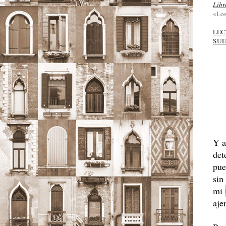
Libr
«Los
LEC
SU
Y a
det
pue
sin
mi
aje