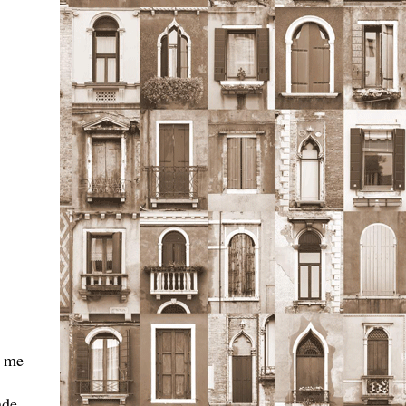
― me
nde