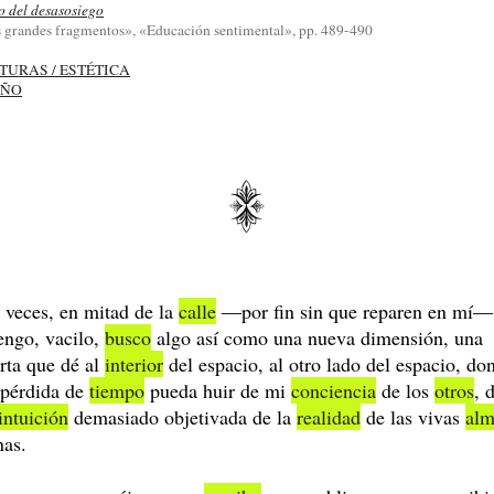
o del desasosiego
 grandes fragmentos», «Educación sentimental», pp. 489-490
TURAS / ESTÉTICA
EÑO
 veces, en mitad de la
calle
―por fin sin que reparen en mí
engo, vacilo,
busco
algo así como una nueva dimensión, una
rta que dé al
interior
del espacio, al otro lado del espacio, do
 pérdida de
tiempo
pueda huir de mi
conciencia
de los
otros
, 
intuición
demasiado objetivada de la
realidad
de las vivas
alm
nas.