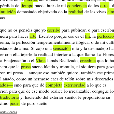
 pérdida de
tiempo
pueda huir de mi
conciencia
de los
otros
, 
intuición
demasiado objetivada de la
realidad
de las vivas
alm
nas.
que no os penséis que yo
escribo
para publicar, o para escribir
uiera para hacer
arte
. Escribo porque ese es el
fin
, la
perfecci
rema, la perfección temperamentalmente ilógica, o de mi cult
estados de alma. Si cojo una
sensación
mía y la desmadejo ha
er con ella tejerle la realidad interior a la que llamo La Flores
la Enajenación o el
Viaje
Jamás Realizado,
creedme
que lo h
para que la
prosa
suene lúcida y trémula, ni siquiera para goz
con mi prosa ―aunque eso también quiero, también ese prim
al añado, como un hermoso caer de telón sobre mis decorados
ñados―
sino para que dé
completa
exterioridad
a lo que es
erior, para que de ese modo realice lo irrealizable, conjugue lo
tradictorio
y, haciendo del exterior sueño, le proporcione su
ximo
poder
de puro sueño
ardo Soares