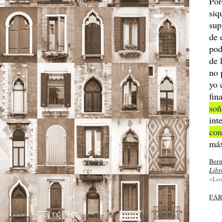
Por
siq
sup
de 
pod
de 
no 
yo 
fin
so
int
con
má
Bern
Libr
«Los
FÁ