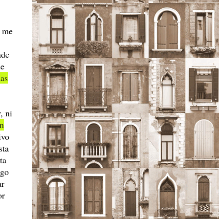
― me
nde
de
as
, ni
ón
ivo
sta
ta
ago
ar
or