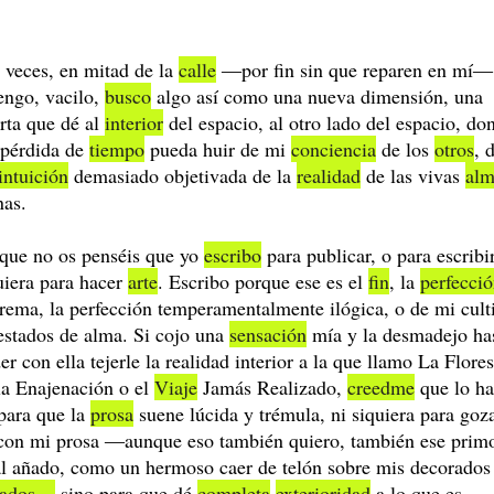
 veces, en mitad de la
calle
―por fin sin que reparen en mí
engo, vacilo,
busco
algo así como una nueva dimensión, una
rta que dé al
interior
del espacio, al otro lado del espacio, do
 pérdida de
tiempo
pueda huir de mi
conciencia
de los
otros
, 
intuición
demasiado objetivada de la
realidad
de las vivas
alm
nas.
que no os penséis que yo
escribo
para publicar, o para escribir
uiera para hacer
arte
. Escribo porque ese es el
fin
, la
perfecci
rema, la perfección temperamentalmente ilógica, o de mi cult
estados de alma. Si cojo una
sensación
mía y la desmadejo ha
er con ella tejerle la realidad interior a la que llamo La Flores
la Enajenación o el
Viaje
Jamás Realizado,
creedme
que lo h
para que la
prosa
suene lúcida y trémula, ni siquiera para goz
con mi prosa ―aunque eso también quiero, también ese prim
al añado, como un hermoso caer de telón sobre mis decorados
ñados―
sino para que dé
completa
exterioridad
a lo que es