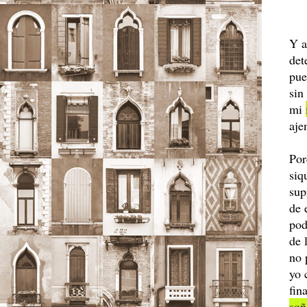
Y a
det
pue
sin
mi
aje
Por
siq
sup
de 
pod
de 
no 
yo 
fin
so