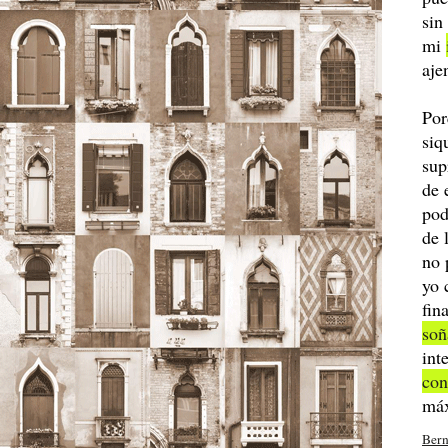
sin
mi
aje
Por
siq
sup
de 
pod
de 
no 
yo 
fin
so
int
con
má
Bern