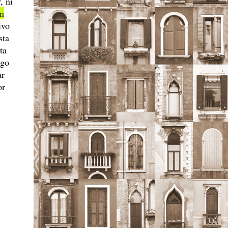
, ni
ón
ivo
sta
ta
ago
ar
or