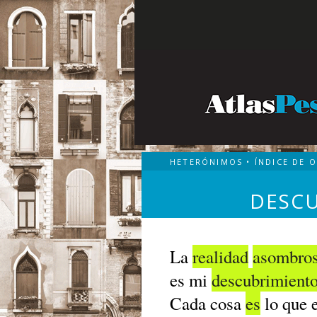
HETERÓNIMOS
•
ÍNDICE DE 
DESC
La
realidad
asombro
es mi
descubrimient
Cada cosa
es
lo que e