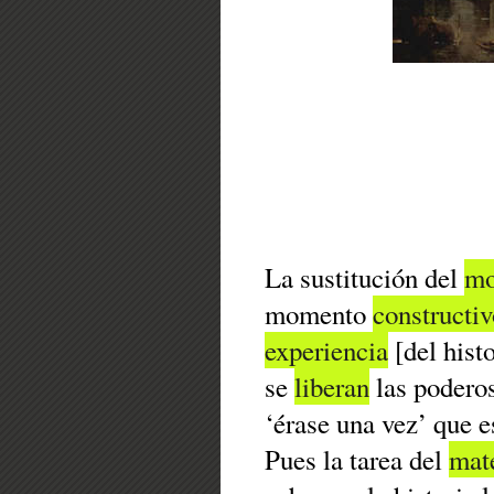
La sustitución del
mo
momento
constructiv
experiencia
[del histo
se
liberan
las poderos
‘érase una vez’ que e
Pues la tarea del
mat