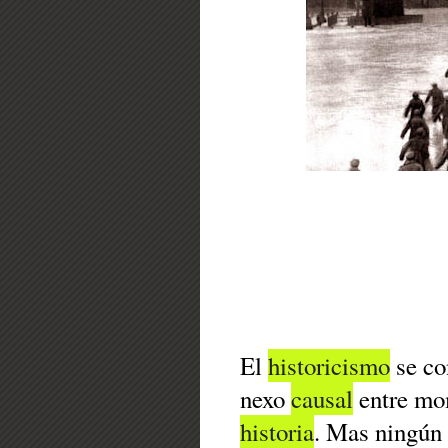
El
historicismo
se co
nexo
causal
entre mom
historia
. Mas ningún 