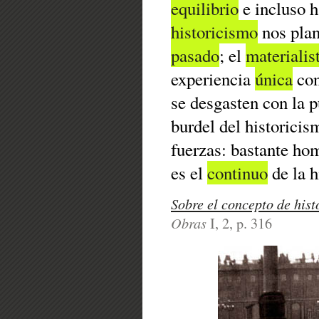
equilibrio
e incluso h
historicismo
nos plan
pasado
; el
materialis
experiencia
única
con
se desgasten con la p
burdel del historici
fuerzas: bastante hom
es el
continuo
de la h
Sobre el concepto de hist
Obras
I, 2, p. 316