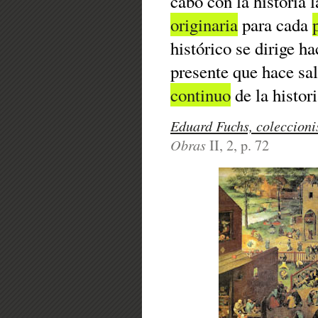
cabo con la historia 
originaria
para cada
histórico se dirige h
presente que hace sal
continuo
de la histori
Eduard Fuchs, coleccionis
Obras
II, 2, p. 72