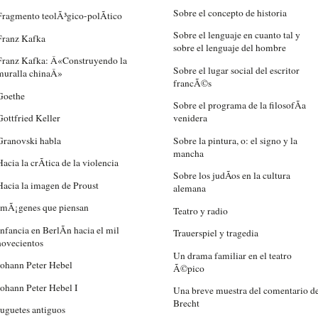
Sobre el concepto de historia
Fragmento teolÃ³gico-polÃ­tico
Sobre el lenguaje en cuanto tal y
Franz Kafka
sobre el lenguaje del hombre
Franz Kafka: Â«Construyendo la
Sobre el lugar social del escritor
muralla chinaÂ»
francÃ©s
Goethe
Sobre el programa de la filosofÃ­a
Gottfried Keller
venidera
Granovski habla
Sobre la pintura, o: el signo y la
mancha
Hacia la crÃ­tica de la violencia
Sobre los judÃ­os en la cultura
Hacia la imagen de Proust
alemana
ImÃ¡genes que piensan
Teatro y radio
Infancia en BerlÃ­n hacia el mil
Trauerspiel y tragedia
novecientos
Un drama familiar en el teatro
Johann Peter Hebel
Ã©pico
Johann Peter Hebel I
Una breve muestra del comentario d
Brecht
Juguetes antiguos