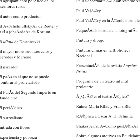
El agrupamiento polÃ­tico de los
Paul Scheerbart: Â«LesabÃ©ndioÂ
escritores rusos
Paul ValÃ©ry
El autor como productor
Paul ValÃ©ry en la Ã©cole normale
El Â«SchelmuffskyÂ» de Reuter y
PequeÃ±a historia de la fotografÃ­a
Â«La jobsÃ­adaÂ» de Kortum
Pintura y dibujo
El idiota
de Dostoiesvki
Pinturas chinas en la Biblioteca
El mayor monstruo, Los celos y
Nacional
Herodes y Mariene
PresentaciÃ³n de la revista
Angelus
El narrador
Novus
El paÃ­s en el que no se puede
Programa de un teatro infantil
nombrar al proletariado
proletario
El ParÃ­s del Segundo Imperio en
Â¿QuÃ© es el teatro Ã©pico?
Baudelaire
Rainer Maria Rilke y Franz Blei
El periÃ³dico
RÃ©plica a Oscar A. H. Schmitz
El surrealismo
Shakespeare: Â«Como gustÃ©isÂ»
Entrada con flores
Sobre algunos motivos en Baudelair
Experiencia y pobreza