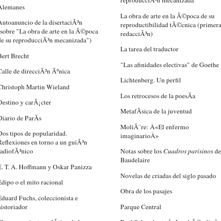
reproducciÃ³n mecanizada
Alemanes
La obra de arte en la Ã©poca de su
Autoanuncio de la disertaciÃ³n
reproductibilidad tÃ©cnica (primer
(sobre "La obra de arte en la Ã©poca
redacciÃ³n)
de su reproducciÃ³n mecanizada")
La tarea del traductor
Bert Brecht
"Las afinidades electivas" de Goethe
Calle de direcciÃ³n Ãºnica
Lichtenberg. Un perfil
Christoph Martin Wieland
Los retrocesos de la poesÃ­a
Destino y carÃ¡cter
MetafÃ­sica de la juventud
Diario de ParÃ­s
MoliÃ¨re: Â«El enfermo
Dos tipos de popularidad.
imaginarioÂ»
Reflexiones en torno a un guiÃ³n
radiofÃ³nico
Notas sobre los
Cuadros parisinos
de
Baudelaire
E. T. A. Hoffmann y Oskar Panizza
Novelas de criadas del siglo pasado
Edipo o el mito racional
Obra de los pasajes
Eduard Fuchs, coleccionista e
historiador
Parque Central