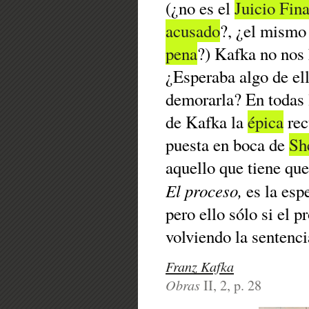
(¿no es el
Juicio Fina
acusado
?, ¿el mism
pena
?) Kafka no nos 
¿Esperaba algo de el
demorarla? En todas 
de Kafka la
épica
rec
puesta en boca de
Sh
aquello que tiene que
El proceso,
es la esp
pero ello sólo si el 
volviendo la sentenci
Franz Kafka
Obras
II, 2, p. 28