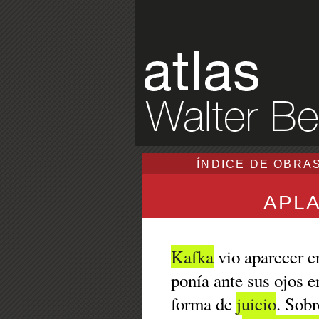
ÍNDICE DE OBRA
APL
Kafka
vio aparecer e
ponía ante sus ojos 
forma de
juicio
. Sobr