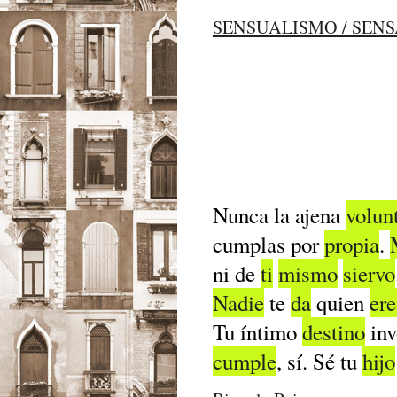
SENSUALISMO / SEN
Nunca la ajena
volun
cumplas por
propia
.
ni de
ti
mismo
siervo
Nadie
te
da
quien
ere
Tu íntimo
destino
inv
cumple
, sí. Sé tu
hijo