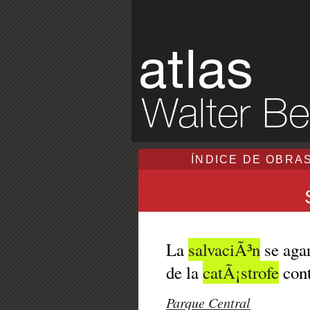
ÍNDICE DE OBRA
La
salvaciÃ³n
se aga
de la
catÃ¡strofe
cont
Parque Central