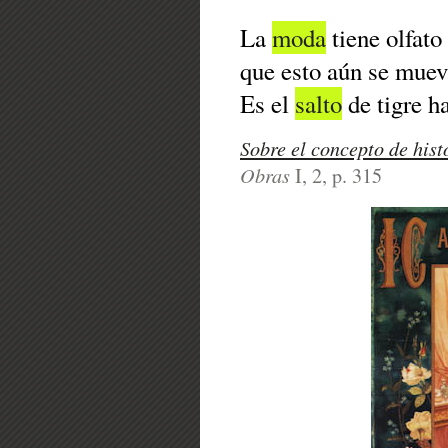
La
moda
tiene olfato
que esto aún se mueva
Es el
salto
de tigre h
Sobre el concepto de hist
Obras
I, 2, p. 315