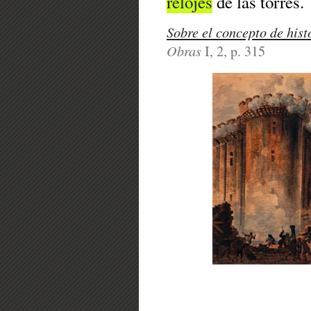
relojes
de las torres.
Sobre el concepto de hist
Obras
I, 2, p. 315