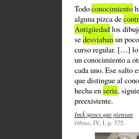
Todo
conocimiento
ha
alguna pizca de
cont
Antigüedad
los dibujo
se
desviaban
un poco 
curso regular. […] lo
un conocimiento a otr
cada uno. Ese salto e
que distingue al con
hecha en
serie
, sigui
preexistente.
ImÃ¡genes que piensan
Obras
, IV, I, p. 375.