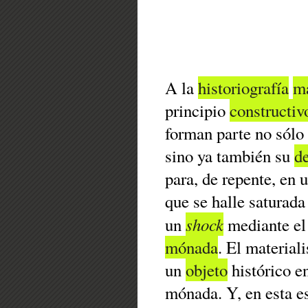
A la
historiografía
ma
principio
constructiv
forman parte no sólo
sino ya también su
d
para, de repente, en 
que se halle saturad
shock
un
mediante el 
mónada
. El materiali
un
objeto
histórico e
mónada. Y, en esta es